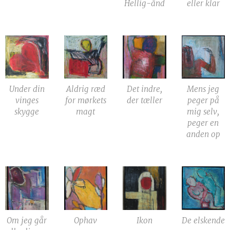
Hellig-ånd
eller klar
Under din
Aldrig ræd
Det indre,
Mens jeg
vinges
for mørkets
der tæller
peger på
skygge
magt
mig selv,
peger en
anden op
Om jeg går
Ophav
Ikon
De elskende