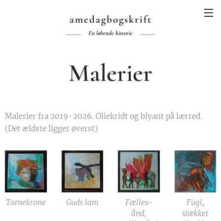
amedagbogskrift
En løbende historie
Malerier
Malerier fra 2019-2026. Oliekridt og blyant på lærred.
(Det ældste ligger øverst)
Tornekrone
Guds lam
Fælles-
Fugl,
ånd,
stækket