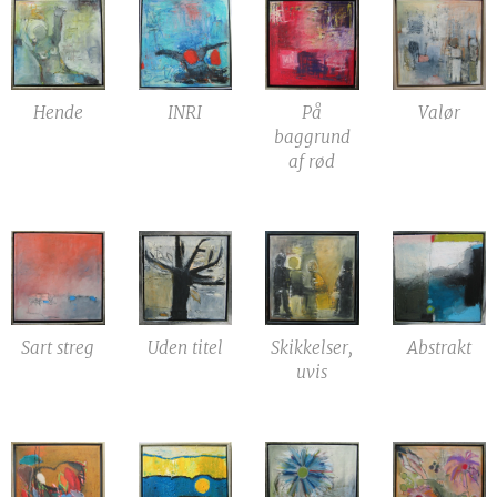
Hende
INRI
På
Valør
baggrund
af rød
Sart streg
Uden titel
Skikkelser,
Abstrakt
uvis