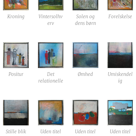
Kroning
Vintersolhv
Solen og
Forelskelse
erv
dens børn
Positur
Det
Ømhed
Umiskendel
relationelle
ig
Stille blik
Uden titel
Uden titel
Uden titel