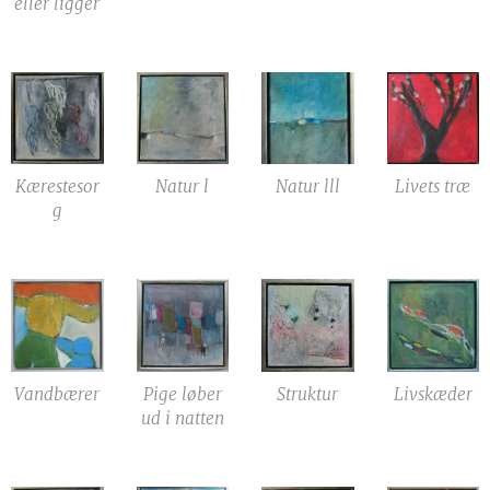
eller ligger
Kærestesor
Natur l
Natur lll
Livets træ
g
Vandbærer
Pige løber
Struktur
Livskæder
ud i natten